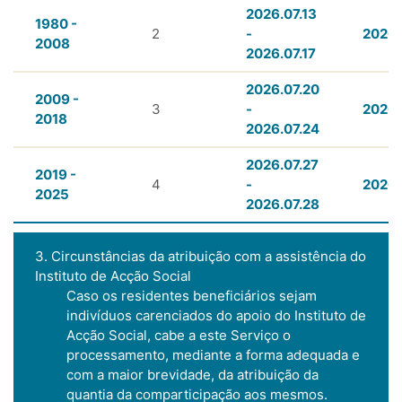
2026.07.13
1980 -
2
-
2026.
2008
2026.07.17
2026.07.20
2009 -
3
-
2026.
2018
2026.07.24
2026.07.27
2019 -
4
-
2026.
2025
2026.07.28
3. Circunstâncias da atribuição com a assistência do
Instituto de Acção Social
Caso os residentes beneficiários sejam
indivíduos carenciados do apoio do Instituto de
Acção Social, cabe a este Serviço o
processamento, mediante a forma adequada e
com a maior brevidade, da atribuição da
quantia da comparticipação aos mesmos.