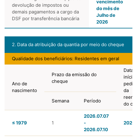
vencimento
devolução de impostos ou
do mês de
demais pagamentos a cargo da
Julho de
DSF por transferência bancária
2026
2. Data da atribuição da quantia por meio do cheque
Qualidade dos beneficiários: Residentes em geral
Data 
Prazo da emissão do
início
cheque
Ano de
pedid
nascimento
da
reemi
Semana
Período
do ch
2026.07.07
≤ 1979
1
-
2026.
2026.07.10