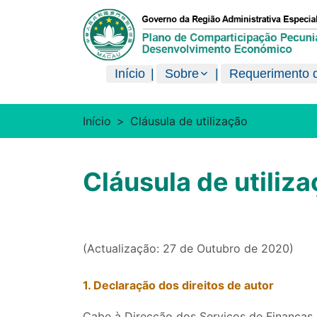
澳門特別行政區政府現金分享計劃
Início
Sobre
Requerimento d
Início
Cláusula de utilização
Cláusula de utiliz
(Actualização: 27 de Outubro de 2020)
1. Declaração dos direitos de autor
Cabe à Direcção dos Serviços de Finanças