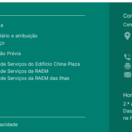
Con
Cen
ta
iário e atribuição
ço
ão Prévia
de Serviços do Edifício China Plaza
 de Serviços da RAEM
 de Serviços da RAEM das Ilhas
Hor
2.ª 
Das
na 
vacidade