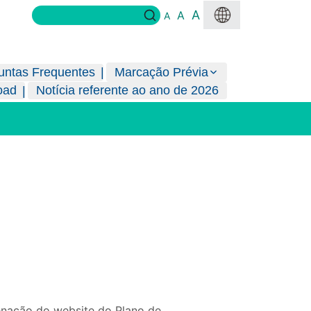
A
A
A
untas Frequentes
Marcação Prévia
oad
Notícia referente ao ano de 2026
enação do website do Plano de