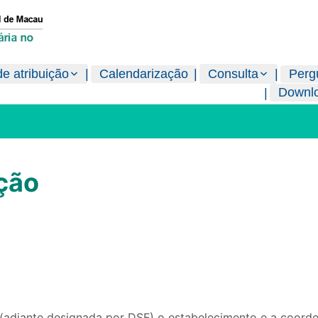
e atribuição
Calendarização
Consulta
Perg
Downl
ação
 (adiante designada por DSF) o estabelecimento e a coord