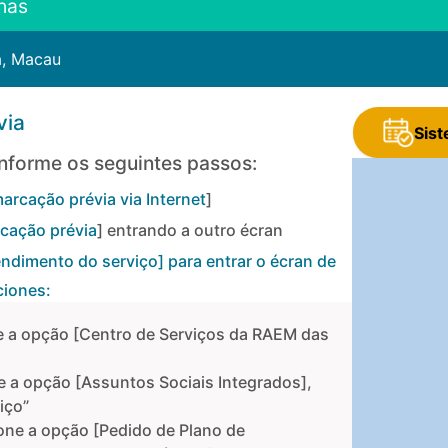
has
a, Macau
via
Sist
nforme os seguintes passos:
arcação prévia via Internet
]
cação prévia
] entrando a outro écran
endimento do serviço
] para entrar o écran de
ciones:
ne a opção [Centro de Serviços da RAEM das
ne a opção [Assuntos Sociais Integrados],
iço”
ione a opção [Pedido de Plano de