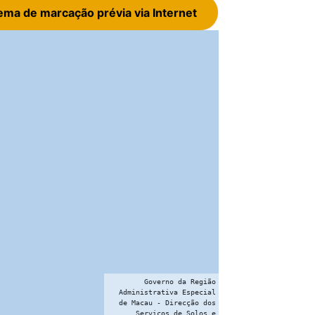
ema de marcação prévia via Internet
Governo da Região
Administrativa Especial
de Macau - Direcção dos
Serviços de Solos e