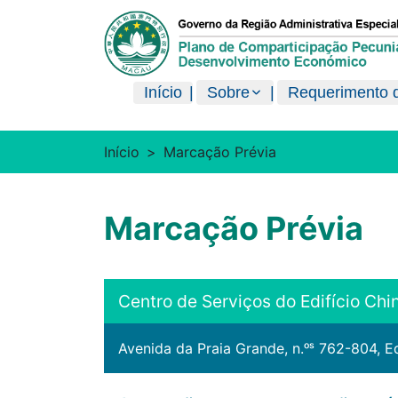
澳門特別行政區政府現金分享計劃
Início
Sobre
Requerimento d
Início
Marcação Prévia
Marcação Prévia
Centro de Serviços do Edifício Chi
Avenida da Praia Grande, n.ᵒˢ 762-804, Ed