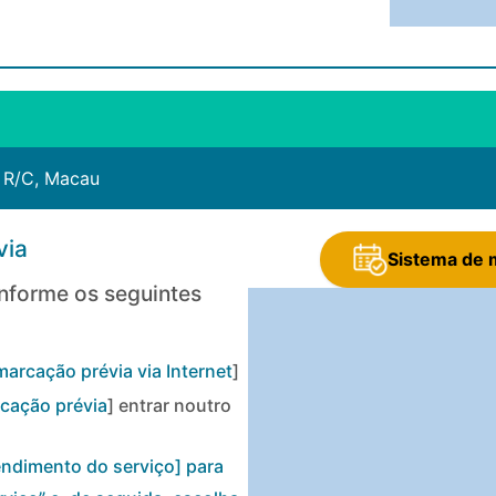
, R/C, Macau
via
Sistema de m
nforme os seguintes
arcação prévia via Internet
]
cação prévia
] entrar noutro
endimento do serviço
] para