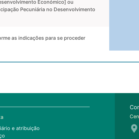
Desenvolvimento Económico] ou
icipação Pecuniária no Desenvolvimento
orme as indicações para se proceder
Con
Cen
ta
iário e atribuição
ço