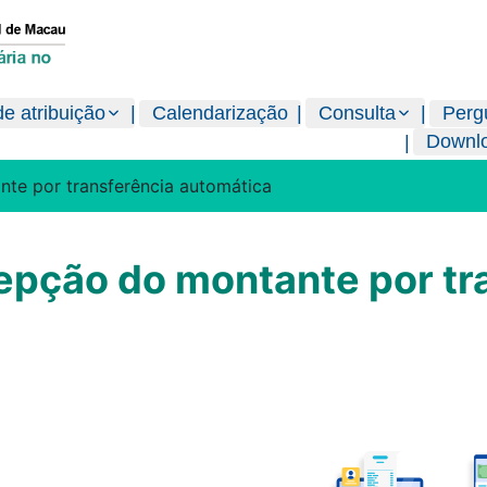
e atribuição
Calendarização
Consulta
Perg
Downl
te por transferência automática
epção do montante por tr