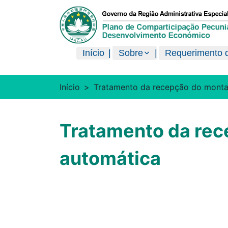
澳門特別行政區政府現金分享計劃
Início
Sobre
Requerimento d
Início
Tratamento da recepção do montan
Tratamento da rec
automática