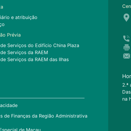
Cen
ta
iário e atribuição
ço
ão Prévia
de Serviços do Edifício China Plaza
 de Serviços da RAEM
 de Serviços da RAEM das Ilhas
Hor
2.ª 
Das
na 
vacidade
s de Finanças da Região Administrativa
Especial de Macau.