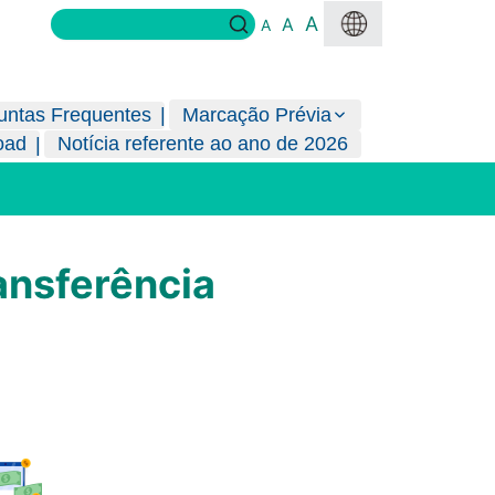
A
A
A
untas Frequentes
Marcação Prévia
oad
Notícia referente ao ano de 2026
ansferência