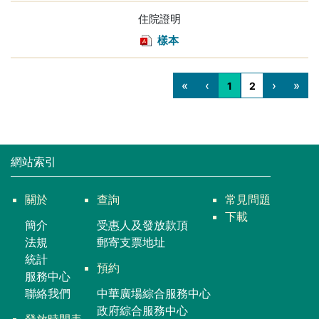
住院證明
樣本
«
‹
›
»
1
2
網站索引
關於
查詢
常見問題
下載
簡介
受惠人及發放款頂
法規
郵寄支票地址
統計
預約
服務中心
聯絡我們
中華廣場綜合服務中心
政府綜合服務中心
發放時間表